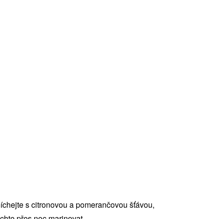
míchejte s citronovou a pomerančovou šťávou,
nechte přes noc marinovat.