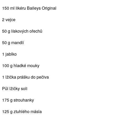
150 ml likéru Baileys Original
2 vejce
50 g lískových ořechů
50 g mandlí
1 jablko
100 g hladké mouky
1 lžička prášku do pečiva
Půl lžičky soli
175 g strouhanky
125 g ztuhlého másla