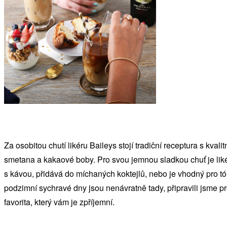
Za osobitou chutí likéru Baileys stojí tradiční receptura s kval
smetana a kakaové boby. Pro svou jemnou sladkou chuť je likér
s kávou, přidává do míchaných koktejlů, nebo je vhodný pro t
podzimní sychravé dny jsou nenávratně tady, připravili jsme pr
favorita, který vám je zpříjemní.