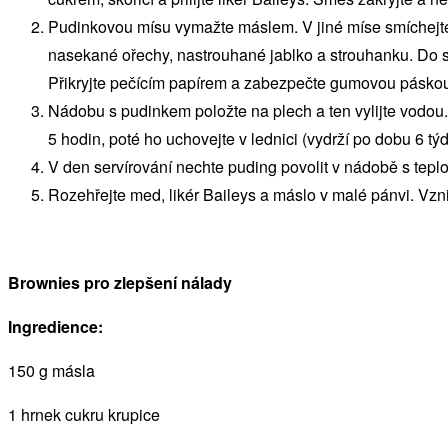
Pudinkovou mísu vymažte máslem. V jiné míse smíchejte 
nasekané ořechy, nastrouhané jablko a strouhanku. Do sm
Přikryjte pečícím papírem a zabezpečte gumovou pásko
Nádobu s pudinkem položte na plech a ten vylijte vodou
5 hodin, poté ho uchovejte v lednici (vydrží po dobu 6 tý
V den servírování nechte puding povolit v nádobě s teplou
Rozehřejte med, likér Baileys a máslo v malé pánvi. Vzni
Brownies pro zlepšení nálady
Ingredience:
150 g másla
1 hrnek cukru krupice