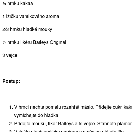
¾ hrnku kakaa
1 lžičku vanilkového aroma
2/3 hrnku hladké mouky
½ hrnku likéru Baileys Original
3 vejce
Postup:
V hrnci nechte pomalu rozehřát máslo. Přidejte cukr, k
vymíchejte do hladka.
Přidejte mouku, likér Baileys a tři vejce. Stáhněte plame
Vyložte plech pečícím papírem a směs na něj přelijte.