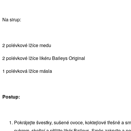
Na sirup:
2 polévkové lžíce medu
2 polévkové lžíce likéru Baileys Original
1 polévková lžíce másla
Postup:
Pokrájejte švestky, sušené ovoce, koktejlové třešně a s
cukrem, skořicí a přilijte likér Baileys. Směs zakryjte a 