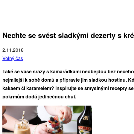
Nechte se svést sladkými dezerty s k
2.11.2018
Volný čas
Také se vaše srazy s kamarádkami neobejdou bez něčeho 
nejmilejší k sobě domů a připravte jim sladkou hostinu. K
kakaem či karamelem? Inspirujte se smyslnými recepty se 
pokrmům dodá jedinečnou chuť.