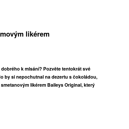
rémovým likérem
dobrého k mlsání? Pozvěte tentokrát své
do by si nepochutnal na dezertu s čokoládou,
smetanovým likérem Baileys Original, který