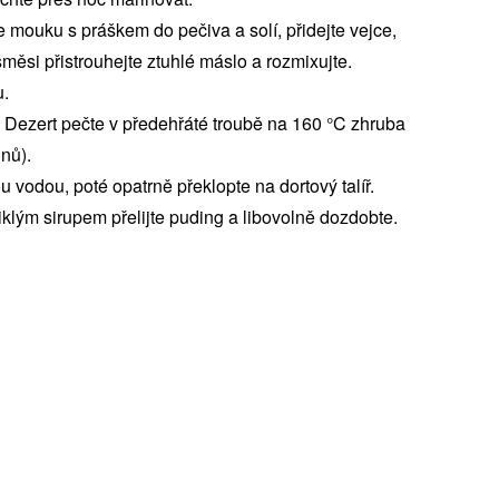
mouku s práškem do pečiva a solí, přidejte vejce,
ěsi přistrouhejte ztuhlé máslo a rozmixujte.
u.
. Dezert pečte v předehřáté troubě na 160 °C zhruba
dnů).
 vodou, poté opatrně překlopte na dortový talíř.
klým sirupem přelijte puding a libovolně dozdobte.