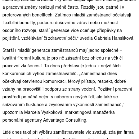
a pracovní změny realizují méně často. Rozdíly jsou patrné i v
preferovaných benefitech. Zatímco mladší zaměstnanci očekávají
flexibilní benefity, podporu duševního zdraví nebo možnost
osobního rozvoje, starší generace více oceňuje příspěvky na
pojištění, vzdělávání či zdravotní péči,“ uvedla Gabriela Hansliková.
Starší i mladší generace zaměstnanců mají jedno společné –
kvalitní firemní kultura je pro ně zásadní bez ohledu na věk či
pracovní zkušenosti. Ta dnes představuje jednu z největších
konkurenčních výhod zaměstnavatelů. „Zaměstnanci dnes
očekávají otevřenou komunikaci, férový přístup, respekt, dobré
vztahy na pracovišti i podporu ze strany vedení. Pozitivní pracovní
prostředí pomáhá nejen s náborem nových lidí, ale také se
snižováním fluktuace a zvyšováním výkonnosti zaměstnanců,“
upozornila Marcela Vyskoková, marketingová manažerka
personální agentury Advantage Consulting.
Lidé dnes také při výběru zaměstnavatele víc zvažují, zda jim firma