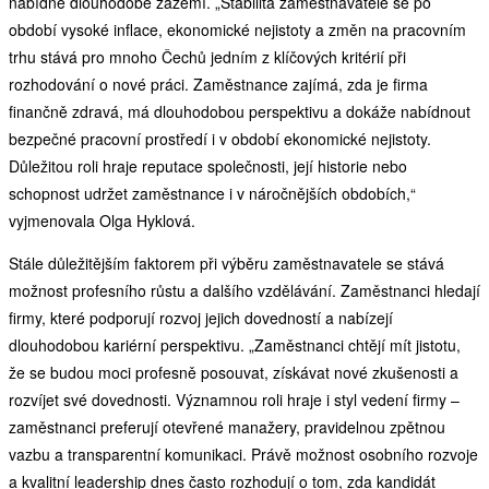
nabídne dlouhodobé zázemí. „Stabilita zaměstnavatele se po
období vysoké inflace, ekonomické nejistoty a změn na pracovním
trhu stává pro mnoho Čechů jedním z klíčových kritérií při
rozhodování o nové práci. Zaměstnance zajímá, zda je firma
finančně zdravá, má dlouhodobou perspektivu a dokáže nabídnout
bezpečné pracovní prostředí i v období ekonomické nejistoty.
Důležitou roli hraje reputace společnosti, její historie nebo
schopnost udržet zaměstnance i v náročnějších obdobích,“
vyjmenovala Olga Hyklová.
Stále důležitějším faktorem při výběru zaměstnavatele se stává
možnost profesního růstu a dalšího vzdělávání. Zaměstnanci hledají
firmy, které podporují rozvoj jejich dovedností a nabízejí
dlouhodobou kariérní perspektivu. „Zaměstnanci chtějí mít jistotu,
že se budou moci profesně posouvat, získávat nové zkušenosti a
rozvíjet své dovednosti. Významnou roli hraje i styl vedení firmy –
zaměstnanci preferují otevřené manažery, pravidelnou zpětnou
vazbu a transparentní komunikaci. Právě možnost osobního rozvoje
a kvalitní leadership dnes často rozhodují o tom, zda kandidát