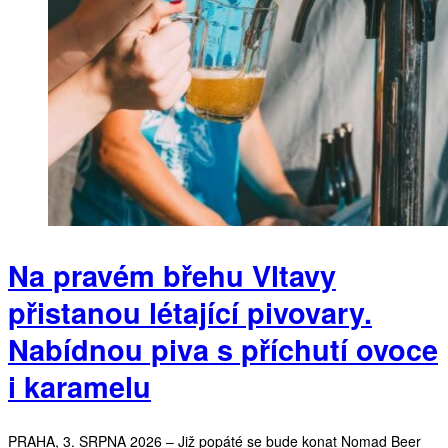
Na pravém břehu Vltavy
přistanou létající pivovary.
Nabídnou piva s příchutí ovoce
i karamelu
PRAHA, 3. SRPNA 2026 – Již popáté se bude konat Nomad Beer