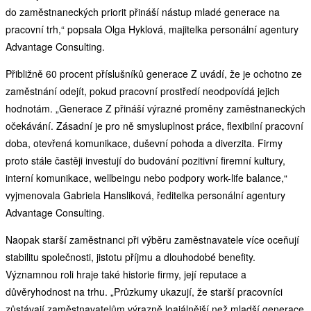
do zaměstnaneckých priorit přináší nástup mladé generace na
pracovní trh,“ popsala Olga Hyklová, majitelka personální agentury
Advantage Consulting.
Přibližně 60 procent příslušníků generace Z uvádí, že je ochotno ze
zaměstnání odejít, pokud pracovní prostředí neodpovídá jejich
hodnotám. „Generace Z přináší výrazné proměny zaměstnaneckých
očekávání. Zásadní je pro ně smysluplnost práce, flexibilní pracovní
doba, otevřená komunikace, duševní pohoda a diverzita. Firmy
proto stále častěji investují do budování pozitivní firemní kultury,
interní komunikace, wellbeingu nebo podpory work-life balance,“
vyjmenovala Gabriela Hansliková, ředitelka personální agentury
Advantage Consulting.
Naopak starší zaměstnanci při výběru zaměstnavatele více oceňují
stabilitu společnosti, jistotu příjmu a dlouhodobé benefity.
Významnou roli hraje také historie firmy, její reputace a
důvěryhodnost na trhu. „Průzkumy ukazují, že starší pracovníci
zůstávají zaměstnavatelům výrazně loajálnější než mladší generace