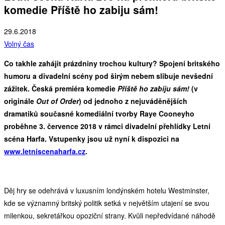
komedie Příště ho zabiju sám!
29.6.2018
Volný čas
Co takhle zahájit prázdniny trochou kultury? Spojení britského
humoru a divadelní scény pod širým nebem slibuje nevšední
zážitek. Česká premiéra komedie
Příště ho zabiju sám!
(v
originále
Out of Order
) od jednoho z nejuváděnějších
dramatiků současné komediální tvorby Raye Cooneyho
proběhne 3. července 2018 v rámci divadelní přehlídky Letní
scéna Harfa. Vstupenky jsou už nyní k dispozici na
www.letniscenaharfa.cz
.
Děj hry se odehrává v luxusním londýnském hotelu Westminster,
kde se významný britský politik setká v největším utajení se svou
milenkou, sekretářkou opoziční strany. Kvůli nepředvídané náhodě