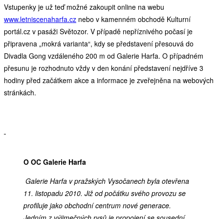
Vstupenky je už teď možné zakoupit online na webu
www.letniscenaharfa.cz
nebo v kamenném obchodě Kulturní
portál.cz v pasáži Světozor. V případě nepříznivého počasí je
připravena „mokrá varianta“, kdy se představení přesouvá do
Divadla Gong vzdáleného 200 m od Galerie Harfa. O případném
přesunu je rozhodnuto vždy v den konání představení nejdříve 3
hodiny před začátkem akce a informace je zveřejněna na webových
stránkách.
O OC Galerie Harfa
Galerie Harfa v pražských Vysočanech byla otevřena
11. listopadu 2010. Již od počátku svého provozu se
profiluje jako obchodní centrum nové generace.
Jedním z výjimečných rysů je propojení se sousední