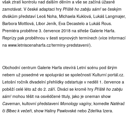
však ztratí kontrolu nad dalším děním a vše se začíná úžasně
zamotávat. V české adaptaci hry
Příště ho zabiju sám!
se českým
divákům představí Leoš Noha, Michaela Kuklová, Lukáš Langmajer,
Barbora Mottlová, Libor Jeník, Eva Decastelo a Lukáš Rous.
Premiéra proběhne 3. července 2018 na střeše Galerie Harfa.
Reprízy pak proběhnou v šesti srpnových termínech (více informací
na www.letniscenaharfa.cz/terminy-predstaveni/).
Obchodní centrum Galerie Harfa otevírá Letní scénu pod širým
nebem už posedmé ve spolupráci se společností Kulturní portál.cz.
Letošní ročník divadelní přehlídky odstartuje v neděli 1. července a
poběží celé léto až do 2. září. Diváci se kromě hry
Příště ho zabiju
sám!
mohou těšit na osvědčené tituly, jako je oneman show
Caveman
, kultovní představení
Monology vagíny
, komedie
Natěrač
či
Blbec k večeři
, show Haliny Pawlovské nebo Zdeňka Izera.