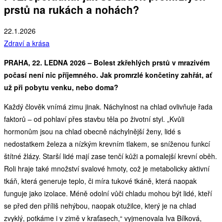
prstů na rukách a nohách?
22.1.2026
Zdraví a krása
PRAHA, 22. LEDNA 2026 – Bolest zkřehlých prstů v mrazivém
počasí není nic příjemného. Jak promrzlé končetiny zahřát, ať
už při pobytu venku, nebo doma?
Každý člověk vnímá zimu jinak. Náchylnost na chlad ovlivňuje řada
faktorů – od pohlaví přes stavbu těla po životní styl. „Kvůli
hormonům jsou na chlad obecně náchylnější ženy, lidé s
nedostatkem železa a nízkým krevním tlakem, se sníženou funkcí
štítné žlázy. Starší lidé mají zase tenčí kůži a pomalejší krevní oběh.
Roli hraje také množství svalové hmoty, což je metabolicky aktivní
tkáň, která generuje teplo, či míra tukové tkáně, která naopak
funguje jako izolace. Méně odolní vůči chladu mohou být lidé, kteří
se před den příliš nehýbou, naopak otužilce, který je na chlad
zvyklý, potkáme i v zimě v kraťasech,“ vyjmenovala Iva Bílková,