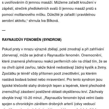
s uvolňováním či jemnou masáží. Můžeme zařadit kroužení v
zápěstí, strečink předloketních svalů či jemnou masáž prstů s
pomocí molitanového míčku. Důležité je zařadit i pravidelnou
aerobní aktivitu,“ shrnula Iva Bílková.
—
RAYNAUDŮV FENOMÉN
(SYNDROM)
Pokud prsty v mrazu výrazně zbělají, poté zmodrají a při zahřívání
zčervenají, může se jednat o Raynaudův fenomén. Onemocnění,
které znamená přehnanou reakci periferních cév na chlad tím, že se
na chvíli úplně zavřou, takže tkáně nedostávají žádný kyslík a živiny.
Zpočátku je téměř vždy přítomen pocit znecitlivění, po kterém
nastává bodavá bolest nebo mravenčení. Pro tento syndrom jsou
typické křečovité stahy drobných tepen a tepének, které přechodně
znemožňují zásobení postižené oblasti okysličenou krví. Záchvaty
obvykle trvají 10-20 minut. „Raynaudův fenomén bývá velmi často
spojen s chronickým zánětem drobných arterií (cévy vedoucí