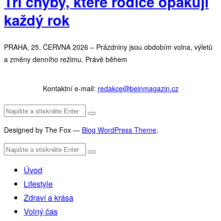
Tři chyby, které rodiče opakují
každý rok
PRAHA, 25. ČERVNA 2026 – Prázdniny jsou obdobím volna, výletů
a změny denního režimu. Právě během
Kontaktní e-mail:
redakce@beinmagazin.cz
Designed by The Fox —
Blog WordPress Theme
.
Úvod
Lifestyle
Zdraví a krása
Volný čas