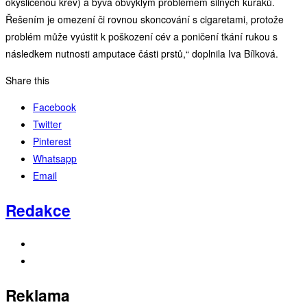
okysličenou krev) a bývá obvyklým problémem silných kuřáků.
Řešením je omezení či rovnou skoncování s cigaretami, protože
problém může vyústit k poškození cév a poničení tkání rukou s
následkem nutnosti amputace části prstů,“ doplnila Iva Bílková.
Share this
Facebook
Twitter
Pinterest
Whatsapp
Email
Redakce
Reklama