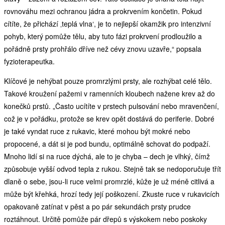
rovnováhu mezi ochranou jádra a prokrvením končetin. Pokud
cítíte, že přichází ‚teplá vlna‘, je to nejlepší okamžik pro intenzivní
pohyb, který pomůže tělu, aby tuto fázi prokrvení prodloužilo a
pořádně prsty prohřálo dříve než cévy znovu uzavře,“ popsala
fyzioterapeutka.
Klíčové je nehýbat pouze promrzlými prsty, ale rozhýbat celé tělo.
Takové kroužení pažemi v ramenních kloubech nažene krev až do
konečků prstů. „Často ucítíte v prstech pulsování nebo mravenčení,
což je v pořádku, protože se krev opět dostává do periferie. Dobré
je také vyndat ruce z rukavic, které mohou být mokré nebo
propocené, a dát si je pod bundu, optimálně schovat do podpaží.
Mnoho lidí si na ruce dýchá, ale to je chyba – dech je vlhký, čímž
způsobuje vyšší odvod tepla z rukou. Stejně tak se nedoporučuje třít
dlaně o sebe, jsou-li ruce velmi promrzlé, kůže je už méně citlivá a
může být křehká, hrozí tedy její poškození. Zkuste ruce v rukavicích
opakovaně zatínat v pěst a po pár sekundách prsty prudce
roztáhnout. Určitě pomůže pár dřepů s výskokem nebo poskoky