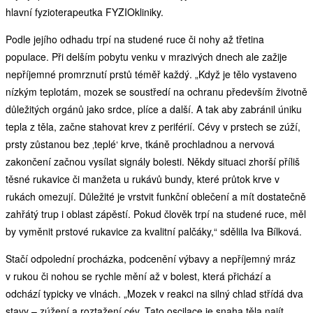
hlavní fyzioterapeutka FYZIOkliniky.
Podle jejího odhadu trpí na studené ruce či nohy až třetina
populace. Při delším pobytu venku v mrazivých dnech ale zažije
nepříjemné promrznutí prstů téměř každý. „Když je tělo vystaveno
nízkým teplotám, mozek se soustředí na ochranu především životně
důležitých orgánů jako srdce, plíce a další. A tak aby zabránil úniku
tepla z těla, začne stahovat krev z periférií. Cévy v prstech se zúží,
prsty zůstanou bez ‚teplé‘ krve, tkáně prochladnou a nervová
zakončení začnou vysílat signály bolesti. Někdy situaci zhorší příliš
těsné rukavice či manžeta u rukávů bundy, které průtok krve v
rukách omezují. Důležité je vrstvit funkční oblečení a mít dostatečně
zahřátý trup i oblast zápěstí. Pokud člověk trpí na studené ruce, měl
by vyměnit prstové rukavice za kvalitní palčáky,“ sdělila Iva Bílková.
Stačí odpolední procházka, podcenění výbavy a nepříjemný mráz
v rukou či nohou se rychle mění až v bolest, která přichází a
odchází typicky ve vlnách. „Mozek v reakci na silný chlad střídá dva
stavy – zúžení a roztažení cév. Tato oscilace je snaha těla najít