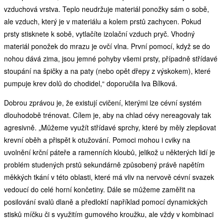
vzduchová vrstva. Teplo neudržuje materiál ponožky sám o sobě,
ale vzduch, který je v materiálu a kolem prstů zachycen. Pokud
prsty stisknete k sobě, vytlačíte izolační vzduch pryč. Vhodný
materiál ponožek do mrazu je ovčí vlna. První pomocí, když se do
nohou dává zima, jsou jemné pohyby všemi prsty, případně střídavé
stoupání na špičky a na paty (nebo opět dřepy z výskokem), které
pumpuje krev dolů do chodidel,“ doporučila Iva Bílková.
Dobrou zprávou je, že existují cvičení, kterými lze cévní systém
dlouhodobě trénovat. Cílem je, aby na chlad cévy nereagovaly tak
agresivně. „Můžeme využít střídavé sprchy, které by měly zlepšovat
krevní oběh a přispět k otužování. Pomoci mohou i cviky na
uvolnění krční páteře a ramenních kloubů, jelikož u některých lidí je
problém studených prstů sekundárně způsobený právě napětím
měkkých tkání v této oblasti, které má vliv na nervově cévní svazek
vedoucí do celé horní končetiny. Dále se můžeme zaměřit na
posilování svalů dlaně a předloktí například pomocí dynamických
stisků míčku či s využitím gumového kroužku, ale vždy v kombinaci