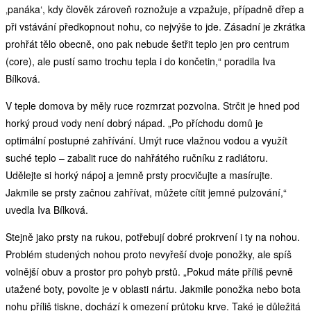
‚panáka‘, kdy člověk zároveň roznožuje a vzpažuje, případně dřep a
při vstávání předkopnout nohu, co nejvýše to jde. Zásadní je zkrátka
prohřát tělo obecně, ono pak nebude šetřit teplo jen pro centrum
(core), ale pustí samo trochu tepla i do končetin,“ poradila Iva
Bílková.
V teple domova by měly ruce rozmrzat pozvolna. Strčit je hned pod
horký proud vody není dobrý nápad. „Po příchodu domů je
optimální postupné zahřívání. Umýt ruce vlažnou vodou a využít
suché teplo – zabalit ruce do nahřátého ručníku z radiátoru.
Udělejte si horký nápoj a jemně prsty procvičujte a masírujte.
Jakmile se prsty začnou zahřívat, můžete cítit jemné pulzování,“
uvedla Iva Bílková.
Stejně jako prsty na rukou, potřebují dobré prokrvení i ty na nohou.
Problém studených nohou proto nevyřeší dvoje ponožky, ale spíš
volnější obuv a prostor pro pohyb prstů. „Pokud máte příliš pevně
utažené boty, povolte je v oblasti nártu. Jakmile ponožka nebo bota
nohu příliš tiskne, dochází k omezení průtoku krve. Také je důležitá