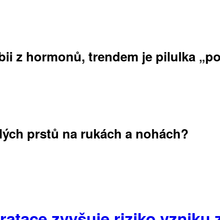
obii z hormonů, trendem je pilulka „p
lých prstů na rukách a nohách?
ratace zvyšuje riziko vzniku