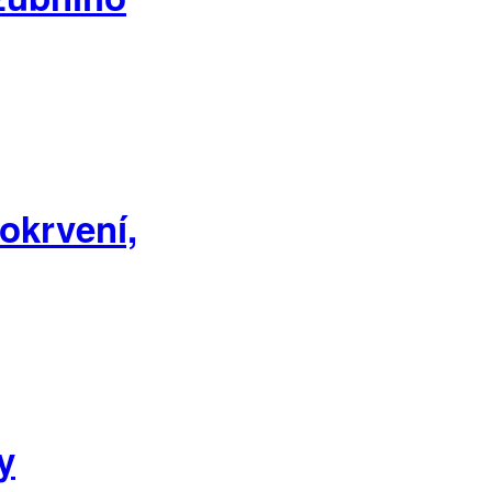
okrvení,
y