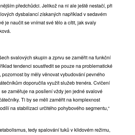
nějším předchůdci. Jelikož na ni ale ještě nestačí, při
valových dysbalancí získaných například v sedavém
je naučit se vnímat své tělo a cítit, jak svaly
lková.
šech svalových skupin a zprvu se zaměřit na funkční
příklad tendenci soustředit se pouze na problematické
ou, pozornost by měly věnovat vybudování pevného
ačátečníkům doporučila využít služeb trenéra. Cvičení
e se zaměřuje na posílení vždy jen jedné svalové
čátečníky. Ti by se měli zaměřit na komplexnost
odílí na stabilizaci určitého pohybového segmentu,“
metabolismus, tedy spalování tuků v klidovém režimu,