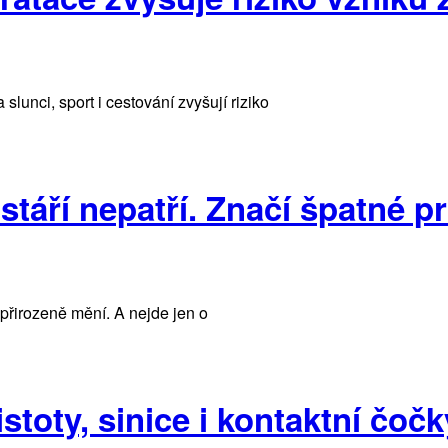
unci, sport i cestování zvyšují riziko
táří nepatří. Značí špatné pr
irozeně mění. A nejde jen o
stoty, sinice i kontaktní čočk