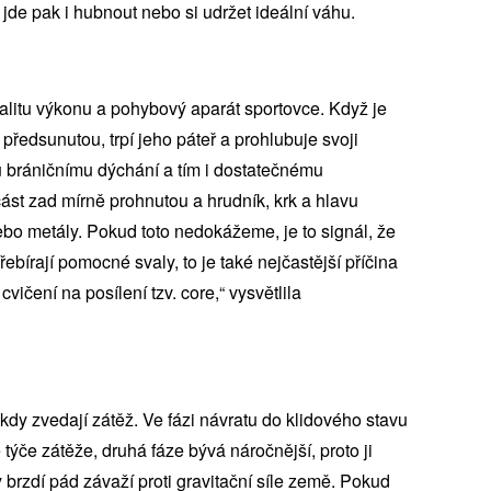
e jde pak i hubnout nebo si udržet ideální váhu.
litu výkonu a pohybový aparát sportovce. Když je
předsunutou, trpí jeho páteř a prohlubuje svoji
bráničnímu dýchání a tím i dostatečnému
část zad mírně prohnutou a hrudník, krk a hlavu
bo metály. Pokud toto nedokážeme, je to signál, že
bírají pomocné svaly, to je také nejčastější příčina
cvičení na posílení tzv. core,“ vysvětlila
, kdy zvedají zátěž. Ve fázi návratu do klidového stavu
 týče zátěže, druhá fáze bývá náročnější, proto ji
y brzdí pád závaží proti gravitační síle země. Pokud