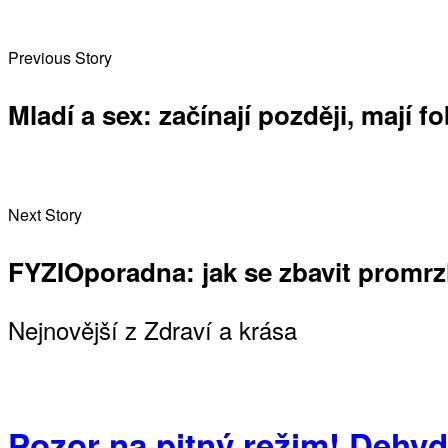
Previous Story
Mladí a sex: začínají později, mají f
Next Story
FYZIOporadna: jak se zbavit promrz
Nejnovější z Zdraví a krása
Pozor na pitný režim! Dehyd