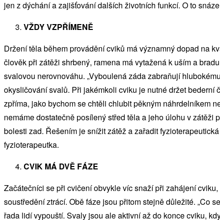
jen z dýchání a zajišťování dalších životních funkcí. O to snáz
VŽDY VZPŘÍMENĚ
Držení těla během provádění cviků má významný dopad na kva
člověk při zátěži shrbený, ramena má vytažená k uším a bradu 
svalovou nerovnováhu. „Vyboulená záda zabraňují hlubokému 
okysličování svalů. Při jakémkoli cviku je nutné držet bederní 
zpříma, jako bychom se chtěli chlubit pěkným náhrdelníkem ne
nemáme dostatečně posílený střed těla a jeho úlohu v zátěži pře
bolesti zad. Řešením je snížit zátěž a zařadit fyzioterapeutická 
fyzioterapeutka.
CVIK MÁ DVĚ FÁZE
Začátečníci se při cvičení obvykle víc snaží při zahájení cviku
soustředění ztrácí. Obě fáze jsou přitom stejně důležité. „Co se
řada lidí vypouští. Svaly jsou ale aktivní až do konce cviku, kd