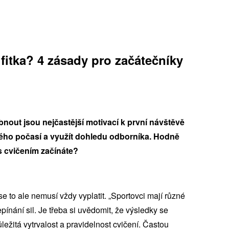
fitka? 4 zásady pro začátečníky
out jsou nejčastější motivací k první návštěvě
ždého počasí a využít dohledu odborníka. Hodně
 s cvičením začínáte?
e to ale nemusí vždy vyplatit. „Sportovci mají různé
nání sil. Je třeba si uvědomit, že výsledky se
ležitá vytrvalost a pravidelnost cvičení. Častou