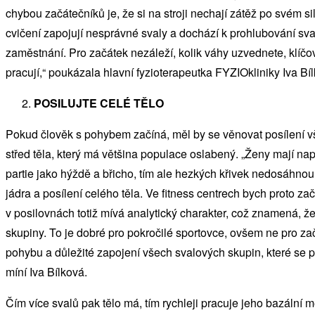
chybou začátečníků je, že si na stroji nechají zátěž po svém sil
cvičení zapojují nesprávné svaly a dochází k prohlubování s
zaměstnání. Pro začátek nezáleží, kolik váhy uzvednete, klíčové 
pracují,“ poukázala hlavní fyzioterapeutka FYZIOkliniky Iva Bí
POSILUJTE CELÉ TĚLO
Pokud člověk s pohybem začíná, měl by se věnovat posílení v
střed těla, který má většina populace oslabený. „Ženy mají na
partie jako hýždě a břicho, tím ale hezkých křivek nedosáhn
jádra a posílení celého těla. Ve fitness centrech bych proto z
v posilovnách totiž mívá analytický charakter, což znamená, ž
skupiny. To je dobré pro pokročilé sportovce, ovšem ne pro za
pohybu a důležité zapojení všech svalových skupin, které se p
míní Iva Bílková.
Čím více svalů pak tělo má, tím rychleji pracuje jeho bazální 