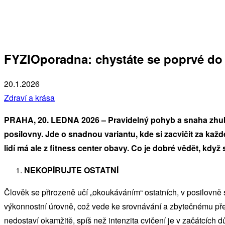
FYZIOporadna: chystáte se poprvé do 
20.1.2026
Zdraví a krása
PRAHA, 20. LEDNA 2026 – Pravidelný pohyb a snaha zhubn
posilovny. Jde o snadnou variantu, kde si zacvičit za ka
lidí má ale z fitness center obavy. Co je dobré vědět, když
NEKOPÍRUJTE OSTATNÍ
Člověk se přirozeně učí „okoukáváním“ ostatních, v posilovně s
výkonnostní úrovně, což vede ke srovnávání a zbytečnému přepí
nedostaví okamžitě, spíš než intenzita cvičení je v začátcích dů