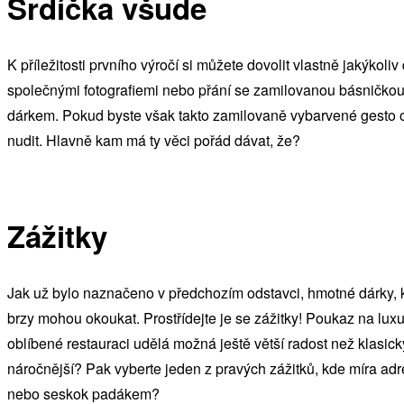
Srdíčka všude
K příležitosti prvního výročí si můžete dovolit vlastně jakýkol
společnými fotografiemi nebo přání se zamilovanou básničkou.
dárkem. Pokud byste však takto zamilovaně vybarvené gesto op
nudit. Hlavně kam má ty věci pořád dávat, že?
Zážitky
Jak už bylo naznačeno v předchozím odstavci, hmotné dárky, kt
brzy mohou okoukat. Prostřídejte je se zážitky! Poukaz na lux
oblíbené restauraci udělá možná ještě větší radost než klasick
náročnější? Pak vyberte jeden z pravých zážitků, kde míra adr
nebo seskok padákem?