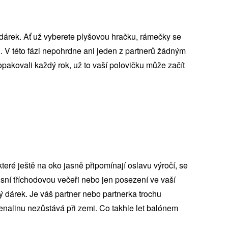
iv dárek. Ať už vyberete plyšovou hračku, rámečky se
 V této fázi nepohrdne ani jeden z partnerů žádným
akovali každý rok, už to vaší polovičku může začít
eré ještě na oko jasně připomínají oslavu výročí, se
usní tříchodovou večeři nebo jen posezení ve vaší
ý dárek. Je váš partner nebo partnerka trochu
enalinu nezůstává při zemi. Co takhle let balónem