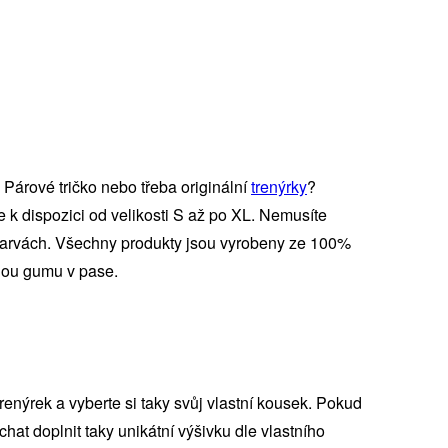
Párové tričko nebo třeba originální
trenýrky
?
 je k dispozici od velikosti S až po XL. Nemusíte
h barvách. Všechny produkty jsou vyrobeny ze 100%
anou gumu v pase.
trenýrek a vyberte si taky svůj vlastní kousek. Pokud
hat doplnit taky unikátní výšivku dle vlastního