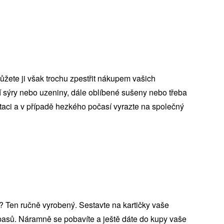
žete ji však trochu zpestřit nákupem vašich
ní sýry nebo uzeniny, dále oblíbené sušeny nebo třeba
taci a v případě hezkého počasí vyrazte na společný
í? Ten ručně vyrobený. Sestavte na kartičky vaše
pasů. Náramně se pobavíte a ještě dáte do kupy vaše