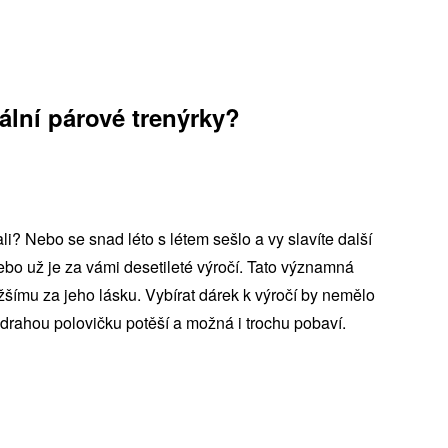
nální párové trenýrky?
li? Nebo se snad léto s létem sešlo a vy slavíte další
nebo už je za vámi desetileté výročí. Tato významná
žšímu za jeho lásku. Vybírat dárek k výročí by nemělo
i drahou polovičku potěší a možná i trochu pobaví.