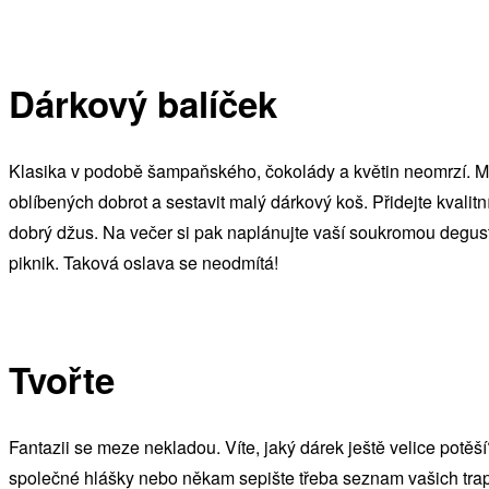
Dárkový balíček
Klasika v podobě šampaňského, čokolády a květin neomrzí. Mů
oblíbených dobrot a sestavit malý dárkový koš. Přidejte kvalit
dobrý džus. Na večer si pak naplánujte vaší soukromou degus
piknik. Taková oslava se neodmítá!
Tvořte
Fantazii se meze nekladou. Víte, jaký dárek ještě velice potěš
společné hlášky nebo někam sepište třeba seznam vašich tra