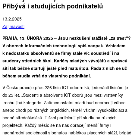
Přibývá i studujících podnikatelů
13.2.2025
Zajímavosti
PRAHA, 13. ÚNORA 2025 – Jsou nezkušení stážisté „za trest“?
V oborech informačních technologií spíš naopak. Vzhledem
k nedostatku absolventů se firmy stále víc soustředí i na
studenty středních škol. Kariéry mladých vývojářů a správců
sítí tak běžně startují ještě před maturitou. Řada z nich se už
během studia vrhá do vlastního podnikání.
V Česku pracuje přes 226 tisíc ICT odborníků, jedenácti tisícům je
do 25 let. „Studenti a absolventi ICT oborů jsou mezi vrstevníky
trochu jiná kategorie. Zatímco ostatní mladí buď nepracují vůbec,
anebo chodí po různých brigádách, téměř všichni vysokoškoláci a
hodně středoškoláků IT škol participují při studiu na různých
projektech. Každý měsíc se na nás obracejí menší firmy i
nadnárodní společnosti s bohatou nabídkou placených stáží, brigád