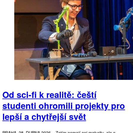
Od sci-fi k realitě: čeští
studenti ohromili projekty pro
lepší a chytřejší svět
PRAHA, 28. DUBNA 2026 – Zatím nemají ani maturitu, ale o