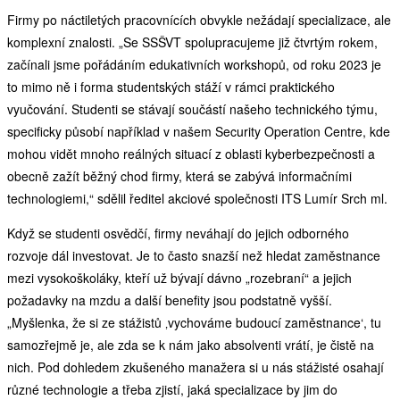
Firmy po náctiletých pracovnících obvykle nežádají specializace, ale
komplexní znalosti. „Se SSŠVT spolupracujeme již čtvrtým rokem,
začínali jsme pořádáním edukativních workshopů, od roku 2023 je
to mimo ně i forma studentských stáží v rámci praktického
vyučování. Studenti se stávají součástí našeho technického týmu,
specificky působí například v našem Security Operation Centre, kde
mohou vidět mnoho reálných situací z oblasti kyberbezpečnosti a
obecně zažít běžný chod firmy, která se zabývá informačními
technologiemi,“ sdělil ředitel akciové společnosti ITS Lumír Srch ml.
Když se studenti osvědčí, firmy neváhají do jejich odborného
rozvoje dál investovat. Je to často snazší než hledat zaměstnance
mezi vysokoškoláky, kteří už bývají dávno „rozebraní“ a jejich
požadavky na mzdu a další benefity jsou podstatně vyšší.
„Myšlenka, že si ze stážistů ‚vychováme budoucí zaměstnance‘, tu
samozřejmě je, ale zda se k nám jako absolventi vrátí, je čistě na
nich. Pod dohledem zkušeného manažera si u nás stážisté osahají
různé technologie a třeba zjistí, jaká specializace by jim do