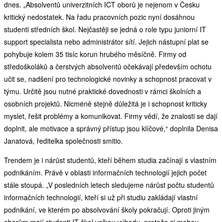
dnes. „Absolventů univerzitních ICT oborů je nejenom v Česku
kritický nedostatek. Na řadu pracovních pozic nyní dosáhnou
studenti středních škol. Nejčastěji se jedná o role typu juniorní IT
support specialista nebo administrátor sítí. Jejich nástupní plat se
pohybuje kolem 35 tisíc korun hrubého měsíčně. Firmy od
středoškoláků a čerstvých absolventů očekávají především ochotu
učit se, nadšení pro technologické novinky a schopnost pracovat v
týmu. Určitě jsou nutné praktické dovednosti v rámci školních a
osobních projektů. Nicméně stejně důležitá je i schopnost kriticky
myslet, řešit problémy a komunikovat. Firmy vědí, že znalosti se dají
doplnit, ale motivace a správný přístup jsou klíčové,“ doplnila Denisa
Janatová, ředitelka společnosti smitio.
Trendem je i nárůst studentů, kteří během studia začínají s vlastním
podnikáním. Právě v oblasti informačních technologií jejich počet
stále stoupá. „V posledních letech sledujeme nárůst počtu studentů
informačních technologií, kteří si už při studiu zakládají vlastní
podnikání, ve kterém po absolvování školy pokračují. Oproti jiným
oborům mají studenti IT škol velkou výhodu, protože si mohou