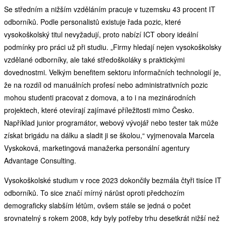
Se středním a nižším vzděláním pracuje v tuzemsku 43 procent IT
odborníků. Podle personalistů existuje řada pozic, které
vysokoškolský titul nevyžadují, proto nabízí ICT obory ideální
podmínky pro práci už při studiu. „Firmy hledají nejen vysokoškolsky
vzdělané odborníky, ale také středoškoláky s praktickými
dovednostmi. Velkým benefitem sektoru informačních technologií je,
že na rozdíl od manuálních profesí nebo administrativních pozic
mohou studenti pracovat z domova, a to i na mezinárodních
projektech, které otevírají zajímavé příležitosti mimo Česko.
Například junior programátor, webový vývojář nebo tester tak může
získat brigádu na dálku a sladit ji se školou,“ vyjmenovala Marcela
Vyskoková, marketingová manažerka personální agentury
Advantage Consulting.
Vysokoškolské studium v roce 2023 dokončily bezmála čtyři tisíce IT
odborníků. To sice značí mírný nárůst oproti předchozím
demograficky slabším létům, ovšem stále se jedná o počet
srovnatelný s rokem 2008, kdy byly potřeby trhu desetkrát nižší než