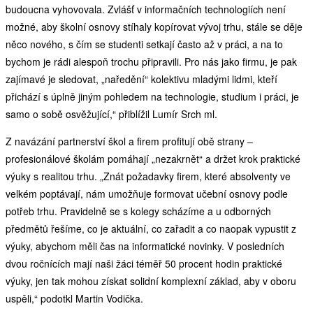
budoucna vyhovovala. Zvlášť v informačních technologiích není
možné, aby školní osnovy stíhaly kopírovat vývoj trhu, stále se děje
něco nového, s čím se studenti setkají často až v práci, a na to
bychom je rádi alespoň trochu připravili. Pro nás jako firmu, je pak
zajímavé je sledovat, „naředění“ kolektivu mladými lidmi, kteří
přichází s úplně jiným pohledem na technologie, studium i práci, je
samo o sobě osvěžující,“ přiblížil Lumír Srch ml.
Z navázání partnerství škol a firem profitují obě strany –
profesionálové školám pomáhají „nezakrnět“ a držet krok praktické
výuky s realitou trhu. „Znát požadavky firem, které absolventy ve
velkém poptávají, nám umožňuje formovat učební osnovy podle
potřeb trhu. Pravidelně se s kolegy scházíme a u odborných
předmětů řešíme, co je aktuální, co zařadit a co naopak vypustit z
výuky, abychom měli čas na informatické novinky. V posledních
dvou ročnících mají naši žáci téměř 50 procent hodin praktické
výuky, jen tak mohou získat solidní komplexní základ, aby v oboru
uspěli,“ podotkl Martin Vodička.