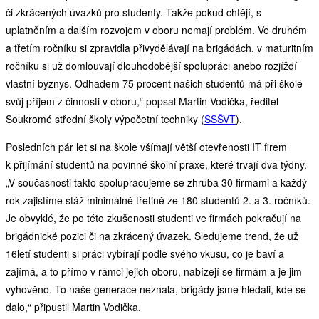
či zkrácených úvazků pro studenty. Takže pokud chtějí, s
uplatněním a dalším rozvojem v oboru nemají problém. Ve druhém
a třetím ročníku si zpravidla přivydělávají na brigádách, v maturitním
ročníku si už domlouvají dlouhodobější spolupráci anebo rozjíždí
vlastní byznys. Odhadem 75 procent našich studentů má při škole
svůj příjem z činnosti v oboru,“ popsal Martin Vodička, ředitel
Soukromé střední školy výpočetní techniky (
SSŠVT
).
Posledních pár let si na škole všímají větší otevřenosti IT firem
k přijímání studentů na povinné školní praxe, které trvají dva týdny.
„V současnosti takto spolupracujeme se zhruba 30 firmami a každý
rok zajistíme stáž minimálně třetině ze 180 studentů 2. a 3. ročníků.
Je obvyklé, že po této zkušenosti studenti ve firmách pokračují na
brigádnické pozici či na zkrácený úvazek. Sledujeme trend, že už
16letí studenti si práci vybírají podle svého vkusu, co je baví a
zajímá, a to přímo v rámci jejich oboru, nabízejí se firmám a je jim
vyhověno. To naše generace neznala, brigády jsme hledali, kde se
dalo,“ připustil Martin Vodička.