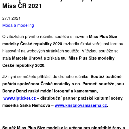
Miss ČR 2021
27.1.2021
Móda a modeling
O vítězkách prvního ročníku soutěže s názvem
Miss Plus Size
modelky České republiky 2020
rozhodla široká veřejnost formou
hlasování na webových stránkách soutěže. Vítězkou soutěže se
stala
Marcela Uhrová
a získala titul
Miss Plus Size modelky
České republiky 2020.
Již nyní se můžete přihlásit do druhého ročníku.
Soutěž tradičně
pořádá společnost
České modelky s.r.o.
Partneři soutěže jsou
Denny Denzl
ruský módní fotograf a kameraman,
www.tipticket.cz
–
distribuční partner pražské kulturní scény,
masérka
Šárka Němcová –
www.kristalovamaserna.cz
.
Soutěž Miss Plus Size modelky je určena pro plnoštíhlé ženy a