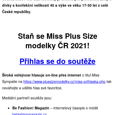
dívky
s konfekční velikostí 40 a výše ve věku 17-30 let
z celé
České republiky.
Staň se Miss Plus Size
modelky ČR 2021!
Přihlas se do soutěže
Široká veřejnost hlasuje on-line přes internet
o titul Miss
Sympatie na
https://www.plussizemodelky.cz/miss-prihlaska.php
tak
neváhejte a udělte hlas své favoritce.
Mediální partneři soutěže jsou:
Be Fashion! Magazín
– internetový časopis o módě
befashionmagazin.cz