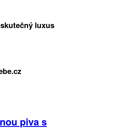
 skutečný luxus
ebe.cz
dnou piva s