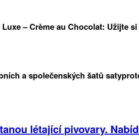
 Luxe – Crème au Chocolat: Užijte si
bních a společenských šatů satyprot
anou létající pivovary. Nabí