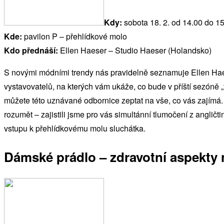
Kdy:
sobota 18. 2. od 14.00 do 1
Kde:
pavilon P – přehlídkové molo
Kdo přednáší:
Ellen Haeser – Studio Haeser (Holandsko)
S novými módními trendy nás pravidelně seznamuje Ellen Haese
vystavovatelů, na kterých vám ukáže, co bude v příští sezóně 
můžete této uznávané odbornice zeptat na vše, co vás zajímá.
rozumět – zajistili jsme pro vás simultánní tlumočení z angličt
vstupu k přehlídkovému molu sluchátka.
Dámské prádlo – zdravotní aspekty