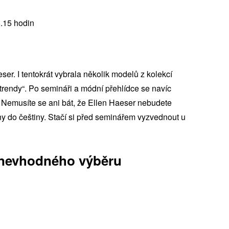
5.15 hodin
r. I tentokrát vybrala několik modelů z kolekcí
„trendy“. Po semináři a módní přehlídce se navíc
 Nemusíte se ani bát, že Ellen Haeser nebudete
iny do češtiny. Stačí si před seminářem vyzvednout u
 nevhodného výběru